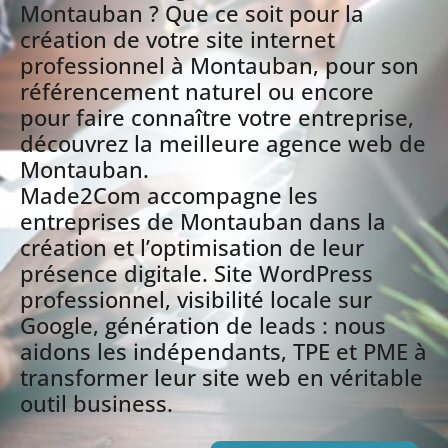
Montauban ? Que ce soit pour la
création de votre site internet
professionnel à Montauban, pour son
référencement naturel ou encore
pour faire connaître votre entreprise,
découvrez la meilleure agence web de
Montauban.
Made2Com accompagne les
entreprises de Montauban dans la
création et l’optimisation de leur
présence digitale. Site WordPress
professionnel, visibilité locale sur
Google, génération de leads : nous
aidons les indépendants, TPE et PME à
transformer leur site web en véritable
outil business.