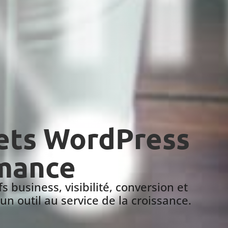
ets WordPress
rmance
s business, visibilité, conversion et
un outil au service de la croissance.