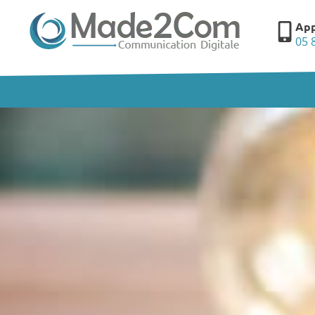
App
05 